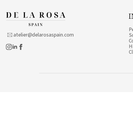
P
atelier@delarosaspain.com
S
C
H
C