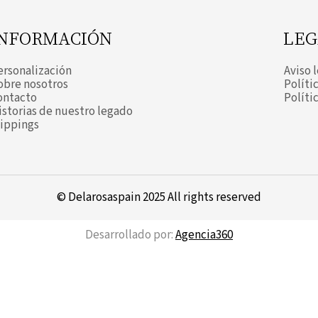
INFORMACIÓN
LEG
ersonalización
Aviso 
obre nosotros
Políti
ontacto
Políti
istorias de nuestro legado
lippings
© Delarosaspain 2025 All rights reserved
Desarrollado por:
Agencia360