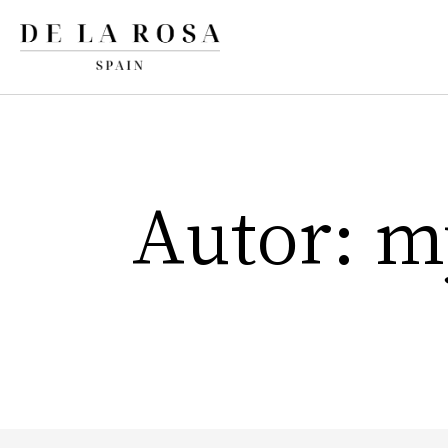
Autor:
m